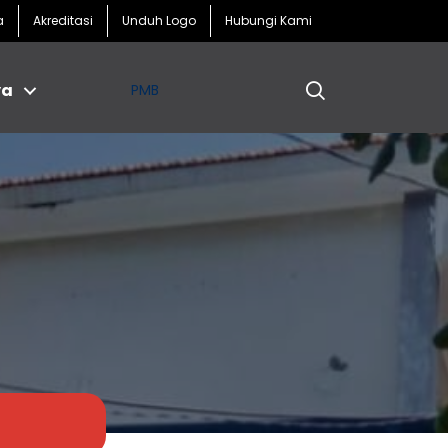
a
Akreditasi
Unduh Logo
Hubungi Kami
ya
PMB