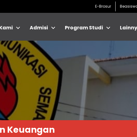
E-Brosur
Beasisw
 Kami
Admisi
Program Studi
Lainn
an Keuangan