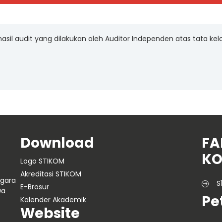
asil audit yang dilakukan oleh Auditor Independen atas tata kel
Download
FA
KO
Logo STIKOM
Akreditasi STIKOM
ggara
S
E-Brosur
wa
Pe
Kalender Akademik
Website