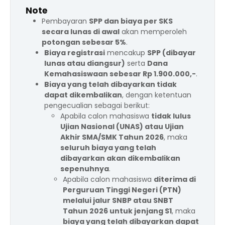
Note
Pembayaran
SPP dan biaya per SKS
secara lunas di awal
akan memperoleh
potongan sebesar 5%
.
Biaya registrasi
mencakup
SPP (dibayar
lunas atau diangsur)
serta
Dana
Kemahasiswaan sebesar Rp 1.900.000,-
.
Biaya yang telah dibayarkan tidak
dapat dikembalikan
, dengan ketentuan
pengecualian sebagai berikut:
Apabila calon mahasiswa
tidak lulus
Ujian Nasional (UNAS) atau Ujian
Akhir SMA/SMK Tahun 2026
, maka
seluruh biaya yang telah
dibayarkan akan dikembalikan
sepenuhnya
.
Apabila calon mahasiswa
diterima di
Perguruan Tinggi Negeri (PTN)
melalui jalur SNBP atau SNBT
Tahun 2026 untuk jenjang S1
, maka
biaya yang telah dibayarkan dapat